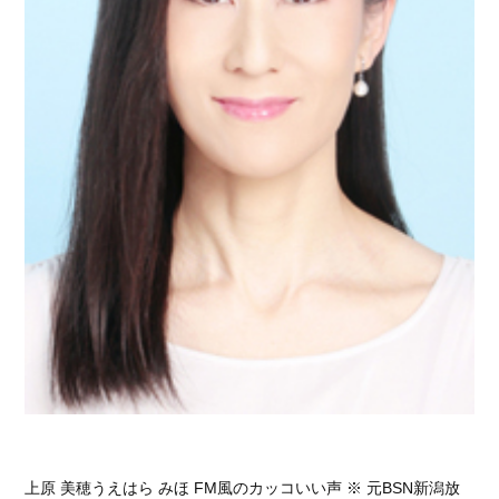
上原 美穂うえはら みほ FM風のカッコいい声 ※ 元BSN新潟放