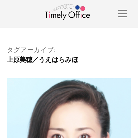
コ
ン
テ
ン
タグアーカイブ:
ツ
上原美穂／うえはらみほ
へ
ス
キ
ッ
プ