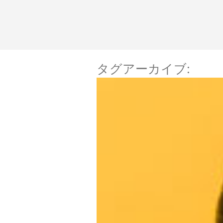
コ
ン
テ
ン
タグアーカイブ:
中部和美／なかべかず
ツ
へ
ス
キ
ッ
プ