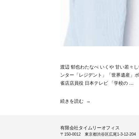
渡辺 郁也わたなべ いくや 甘い若々
ンター「レジデント」「世界遺産」ボイ
雀店店員役 日本テレビ 「学校の …
“渡
続きを読む
辺
郁
也”
有限会社タイムリーオフィス
の
〒150-0012 東京都渋谷区広尾1-3-12-204