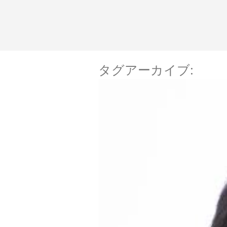
コ
ン
テ
ン
タグアーカイブ:
渡辺郁也／わたなべい
ツ
へ
ス
キ
ッ
プ