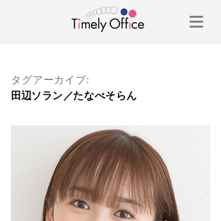
コ
ン
テ
ン
タグアーカイブ:
ツ
田辺ソラン／たなべそらん
へ
ス
キ
ッ
プ