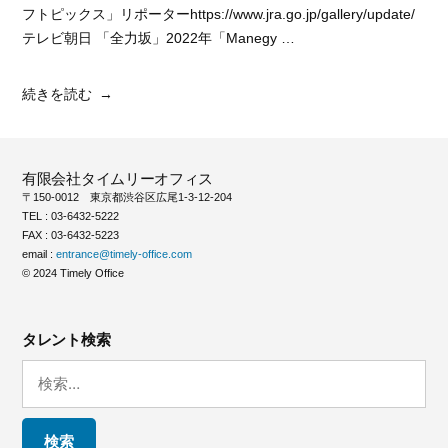
フトピックス」リポーターhttps://www.jra.go.jp/gallery/update/
テレビ朝日 「全力坂」2022年「Manegy …
“田
続きを読む
辺
ソ
ラ
有限会社タイムリーオフィス
ン”
〒150-0012 東京都渋谷区広尾1-3-12-204
の
TEL : 03-6432-5222
FAX : 03-6432-5223
email :
entrance@timely-office.com
© 2024 Timely Office
タレント検索
検
索: