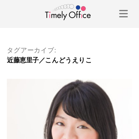
コ
ン
テ
ン
タグアーカイブ:
ツ
近藤恵里子／こんどうえりこ
へ
ス
キ
ッ
プ