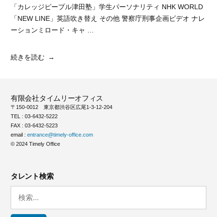
「カレッジピープル津田塾」学生パーソナリティ NHK WORLD
「NEW LINE」英語吹き替え その他 警察庁刑事企画ビデオ ナレ
ーションミロード・キャ …
“近
続きを読む
藤
恵
里
有限会社タイムリーオフィス
子”
〒150-0012 東京都渋谷区広尾1-3-12-204
の
TEL : 03-6432-5222
FAX : 03-6432-5223
email :
entrance@timely-office.com
© 2024 Timely Office
タレント検索
検
索: