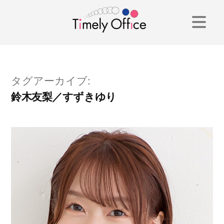
コ
ン
テ
ン
タグアーカイブ:
ツ
鈴木友梨／すずきゆり
へ
ス
キ
ッ
プ