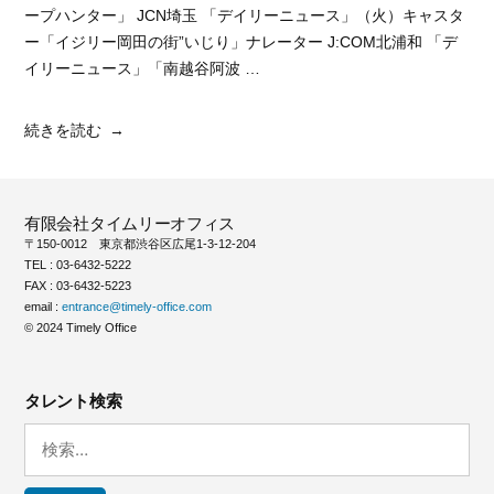
ープハンター」 JCN埼玉 「デイリーニュース」（火）キャスタ
ー「イジリー岡田の街”いじり」ナレーター J:COM北浦和 「デ
イリーニュース」「南越谷阿波 …
“鈴
続きを読む
木
友
梨”
有限会社タイムリーオフィス
の
〒150-0012 東京都渋谷区広尾1-3-12-204
TEL : 03-6432-5222
FAX : 03-6432-5223
email :
entrance@timely-office.com
© 2024 Timely Office
タレント検索
検
索: