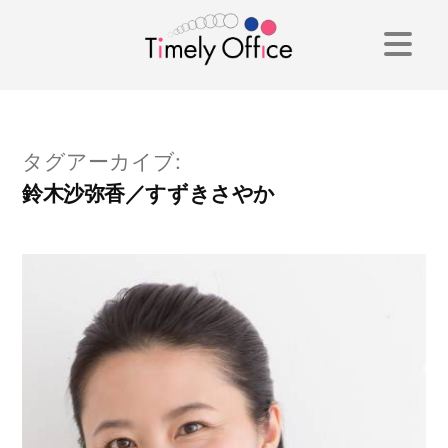
コ
ン
テ
ン
タグアーカイブ:
ツ
鈴木沙弥香／すずきさやか
へ
ス
キ
ッ
プ