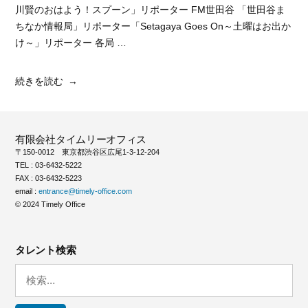
川賢のおはよう！スプーン」リポーター FM世田谷 「世田谷ま
ちなか情報局」リポーター「Setagaya Goes On～土曜はお出か
け～」リポーター 各局 …
“鈴
続きを読む
木
沙
弥
有限会社タイムリーオフィス
香”
〒150-0012 東京都渋谷区広尾1-3-12-204
の
TEL : 03-6432-5222
FAX : 03-6432-5223
email :
entrance@timely-office.com
© 2024 Timely Office
タレント検索
検
索: