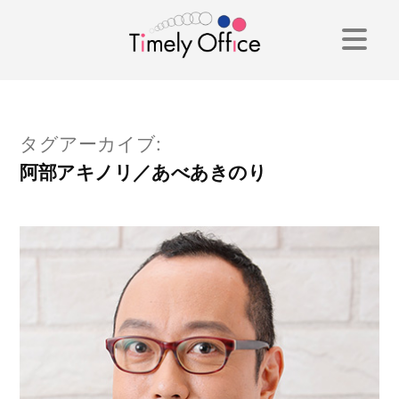
コ
ン
テ
ン
タグアーカイブ:
ツ
阿部アキノリ／あべあきのり
へ
ス
キ
ッ
プ