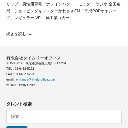
リップ」男性用育毛「ナノインパクト」モニター ラジオ 全国各
局 ショッピングキャスターかわさきFM「平成POPオヤジー
ズ」レギュラー VP 「呉工業（カー …
“阿
続きを読む
部
ア
キ
有限会社タイムリーオフィス
ノ
〒150-0012 東京都渋谷区広尾1-3-12-204
リ”
TEL : 03-6432-5222
の
FAX : 03-6432-5223
email :
entrance@timely-office.com
© 2024 Timely Office
タレント検索
検
索: