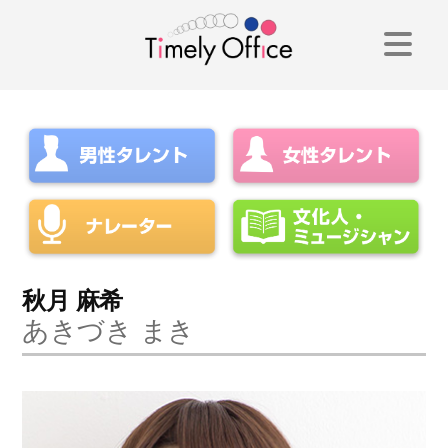
コ
ン
テ
ン
ツ
へ
ス
キ
秋月 麻希
あきづき まき
ッ
プ