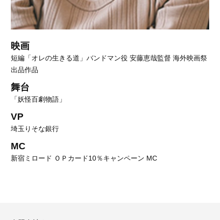
映画
短編「オレの生きる道」バンドマン役 安藤恵哉監督 海外映画祭
出品作品
舞台
「妖怪百劇物語」
VP
埼玉りそな銀行
MC
新宿ミロード ＯＰカード10％キャンペーン MC