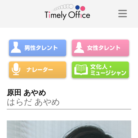
コ
ン
テ
ン
ツ
へ
ス
キ
原田 あやめ
はらだ あやめ
ッ
プ