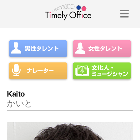
コ
ン
テ
ン
ツ
へ
ス
キ
Kaito
かいと
ッ
プ