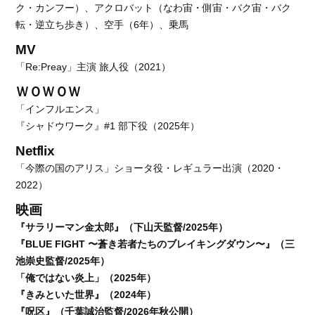
ク・カンフー）、アクロバット（なわ宙・側宙・バク宙・バク
転・逆立ち歩き）、空手（6年）、乗馬
MV
「Re:Preay」主演 旅人役（2021）
ＷＯＷＯＷ
「インフルエンス」
『シャドウワーク』#1 部下役（2025年）
Netflix
「今際の国のアリス」ショータ役・レギュラー出演（2020・
2022）
映画
『サラリーマン金太郎』（下山天監督/2025年）
『BLUE FIGHT 〜蒼き若者たちのブレイキングダウン〜』（三
池崇史監督/2025年）
「俺ではない炎上」（2025年）
『きみといた世界』（2024年）
『呪区』（千葉誠治監督/2026年秋公開）