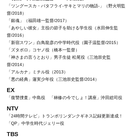
「ツングースカ・バタフライ‐サキとマリの物語‐」（野火明監
督/2018）
「銀魂」（福田雄一監督/2017）
「あやしい彼女」主役の節子を助ける学生役（水田伸生監
督/2016）
「新宿スワン」白鳥龍彦の中学時代役（園子温監督/2015）
「ズタボロ」コヤノ役（橋本一監督）
「神さまの言うとおり」男子生徒 松尾役（三池崇史監
督/2014）
「アルカナ」ミチル役（2013）
「悪の経典」蓮実少年役（三池崇史監督/2014）
EX
「復讐捜査」中島役 「林修の今でしょ！講座」沖田総司役
NTV
「24時間テレビ」トランポリンダンクギネス記録更新達成！
「QP」中学生時代ジェリー役
TBS