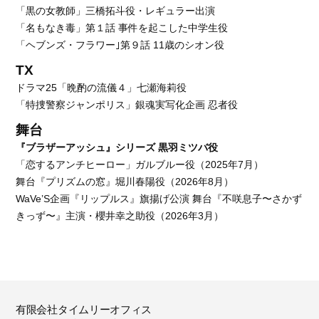
「黒の女教師」三橋拓斗役・レギュラー出演
「名もなき毒」第１話 事件を起こした中学生役
「ヘブンズ・フラワー｣第９話 11歳のシオン役
TX
ドラマ25「晩酌の流儀４」七瀬海莉役
「特捜警察ジャンポリス」銀魂実写化企画 忍者役
舞台
『ブラザーアッシュ』シリーズ 黒羽ミツバ役
「恋するアンチヒーロー」ガルブルー役（2025年7月）
舞台『プリズムの窓』堀川春陽役（2026年8月）
WaVe’S企画『リップルス』旗揚げ公演 舞台『不咲息子〜さかず
きっず〜』主演・櫻井幸之助役（2026年3月）
有限会社タイムリーオフィス