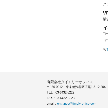
ー
ク
節
V
に
横
は
イ
上
Ti
Ti
下
※
矢
印
キ
ー
有限会社タイムリーオフィス
〒150-0012 東京都渋谷区広尾1-3-12-204
を
TEL : 03-6432-5222
使
FAX : 03-6432-5223
email :
entrance@timely-office.com