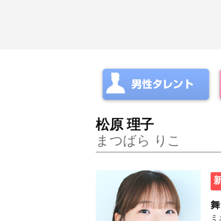
コ
ン
テ
ン
ツ
へ
松原 理子
ス
まつばら りこ
キ
ッ
プ
舞
ミ