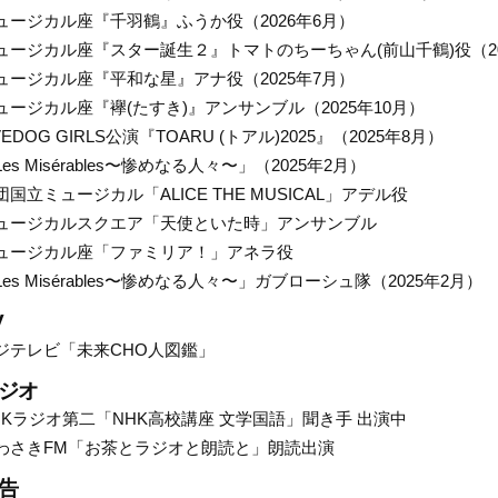
ュージカル座『千羽鶴』ふうか役（2026年6月）
ュージカル座『スター誕生２』トマトのちーちゃん(前山千鶴)役（20
ュージカル座『平和な星』アナ役（2025年7月）
ュージカル座『襷(たすき)』アンサンブル（2025年10月）
VEDOG GIRLS公演『TOARU (トアル)2025』（2025年8月）
Les Misérables〜惨めなる人々〜」（2025年2月）
団国立ミュージカル「ALICE THE MUSICAL」アデル役
ュージカルスクエア「天使といた時」アンサンブル
ュージカル座「ファミリア！」アネラ役
Les Misérables〜惨めなる人々〜」ガブローシュ隊（2025年2月）
V
ジテレビ「未来CHO人図鑑」
ジオ
HKラジオ第二「NHK高校講座 文学国語」聞き手 出演中
わさきFM「お茶とラジオと朗読と」朗読出演
告