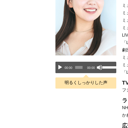
ミ
ミ
ミ
ミ
LI
「
劇
ミ
ミ
音
ボ
00:00
00:00
「
声
リ
T
明るくしっかりした声
プ
ュ
フ
レ
ー
ラ
N
ー
ム
か
ヤ
調
広