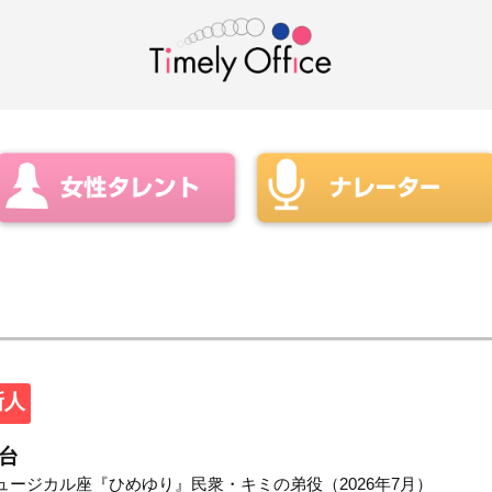
新人
台
ュージカル座『ひめゆり』民衆・キミの弟役（2026年7月）