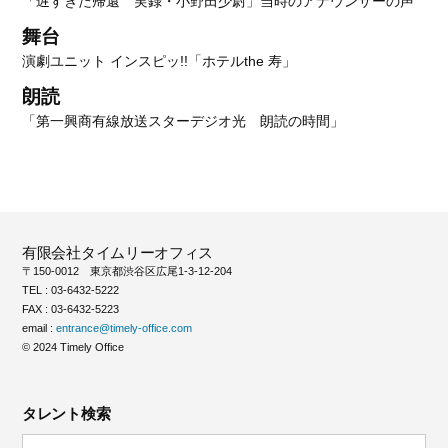
「遅すぎた帰還 実録・小野田少尉」当時のアナウンサーの声
舞台
演劇ユニット インスピッ!!「ホテルthe 寿」
朗読
「第一興商有線放送スターデジオ光 朗読の時間」
有限会社タイムリーオフィス
〒150-0012 東京都渋谷区広尾1-3-12-204
TEL : 03-6432-5222
FAX : 03-6432-5223
email :
entrance@timely-office.com
© 2024 Timely Office
タレント検索