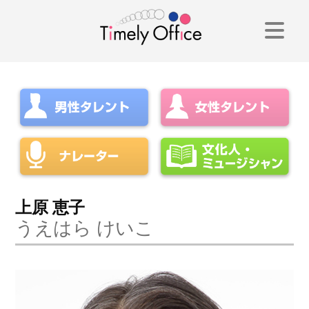
コ
ン
テ
ン
ツ
へ
ス
キ
上原 恵子
うえはら けいこ
ッ
プ