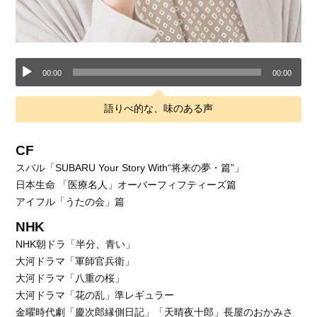
音
00:00
00:00
声
語りべ的な、味のある声
プ
CF
レ
スバル「SUBARU Your Story With“将来の夢・篇”」
ー
日本生命 「医療名人」オーバーフィフティーズ篇
アイフル「うたの会」篇
ヤ
NHK
ー
NHK朝ドラ「半分、青い」
大河ドラマ「軍師官兵衛」
大河ドラマ「八重の桜」
大河ドラマ「花の乱」準レギュラー
金曜時代劇「慶次郎縁側日記」「天晴夜十郎」長屋のおかみさ