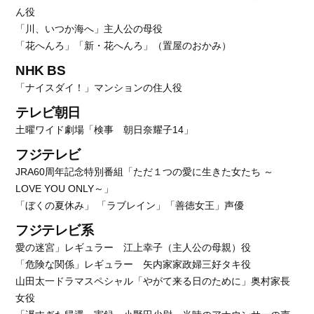
ん役
「川、いつか海へ」主人公の母役
「花へんろ」「新・花へんろ」（置屋のおかみ）
NHK BS
「ナイスダイ！」マンションの住人役
テレビ朝日
土曜ワイド劇場「検事 朝日奈耀子14」
フジテレビ
JRA60周年記念特別番組「ただ１つの愛に生きた女たち ～
LOVE YOU ONLY～」
「ぼくの夏休み」 「ラブレイン」「善徳女王」声優
フジテレビ系
愛の迷宮」レギュラー 江上幸子（主人公の母親）役
「危険な関係」レギュラー 矢内家家政婦三好タキ役
山田太一ドラマスペシャル「やがて来る日のために」奥村家長
女役