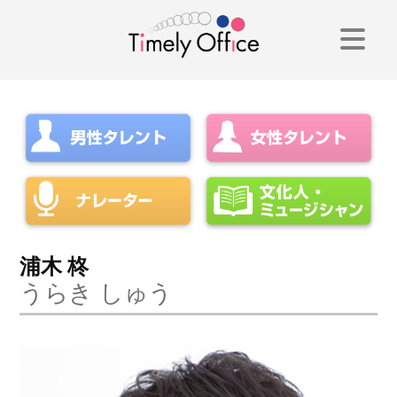
コ
ン
テ
ン
ツ
へ
ス
キ
浦木 柊
うらき しゅう
ッ
プ