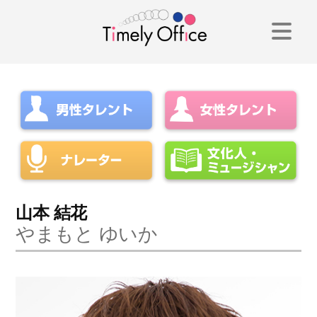
コ
ン
テ
ン
ツ
へ
ス
キ
山本 結花
やまもと ゆいか
ッ
プ