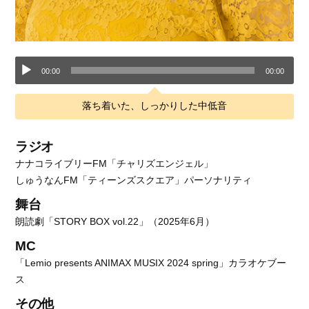
音
00:00
00:00
声
落ち着いた、しっかりした中低音
プ
ラジオ
レ
ナナコライブリーFM「チャリズエンジェル」
ー
しゅうなんFM「ティーンズスクエア」パーソナリティ
ヤ
舞台
朗読劇「STORY BOX vol.22」（2025年6月）
ー
MC
「Lemio presents ANIMAX MUSIX 2024 spring」カラオケブー
ス
その他