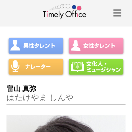
コ
ン
テ
ン
ツ
へ
ス
キ
畠山 真弥
はたけやま しんや
ッ
プ