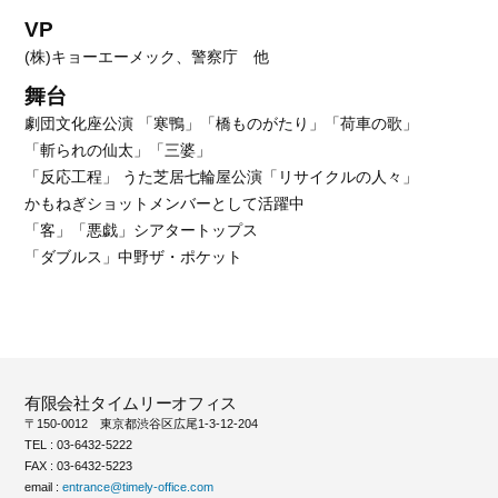
VP
(株)キョーエーメック、警察庁 他
舞台
劇団文化座公演 「寒鴨」「橋ものがたり」「荷車の歌」
「斬られの仙太」「三婆」
「反応工程」 うた芝居七輪屋公演「リサイクルの人々」
かもねぎショットメンバーとして活躍中
「客」「悪戯」シアタートップス
「ダブルス」中野ザ・ポケット
有限会社タイムリーオフィス
〒150-0012 東京都渋谷区広尾1-3-12-204
TEL : 03-6432-5222
FAX : 03-6432-5223
email :
entrance@timely-office.com