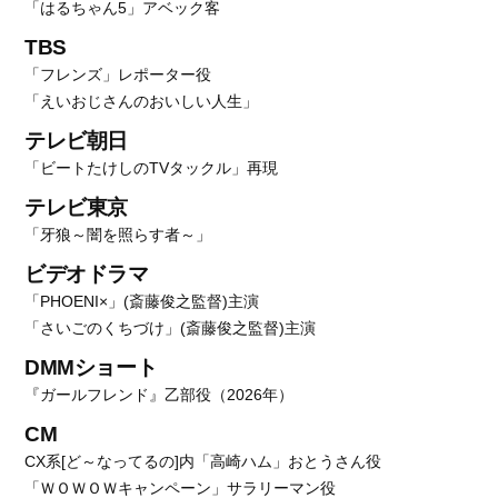
「はるちゃん5」アベック客
TBS
「フレンズ」レポーター役
「えいおじさんのおいしい人生」
テレビ朝日
「ビートたけしのTVタックル」再現
テレビ東京
「牙狼～闇を照らす者～」
ビデオドラマ
「PHOENI×」(斎藤俊之監督)主演
「さいごのくちづけ」(斎藤俊之監督)主演
DMMショート
『ガールフレンド』乙部役（2026年）
CM
CX系[ど～なってるの]内「高崎ハム」おとうさん役
「ＷＯＷＯＷキャンペーン」サラリーマン役