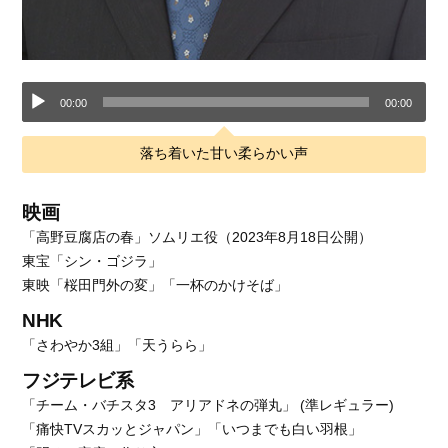
音
00:00
00:00
声
落ち着いた甘い柔らかい声
プ
映画
レ
「高野豆腐店の春」ソムリエ役（2023年8月18日公開）
ー
東宝「シン・ゴジラ」
東映「桜田門外の変」「一杯のかけそば」
ヤ
NHK
ー
「さわやか3組」「天うらら」
フジテレビ系
「チーム・バチスタ3 アリアドネの弾丸」 (準レギュラー)
「痛快TVスカッとジャパン」「いつまでも白い羽根」