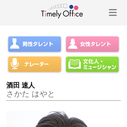
コ
ン
テ
ン
ツ
へ
ス
キ
酒田 速人
さかた はやと
ッ
プ